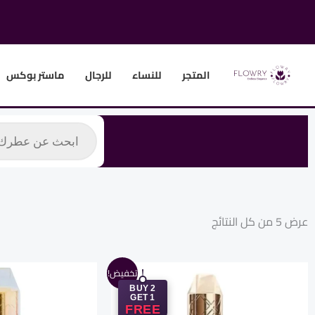
خطي
لى
لمحتوى
المتجر
للنساء
للرجال
ماستر بوكس
Products
search
عرض ⁦5⁩ من كل النتائج
السعر
السعر
السعر
تخفيض!
الأصلي
الحالي
الأصل
BUY 2
هو:
هو:
هو:
GET 1
,00 EGP.
1.125,00 EGP.
1.600,00 EGP.
FREE