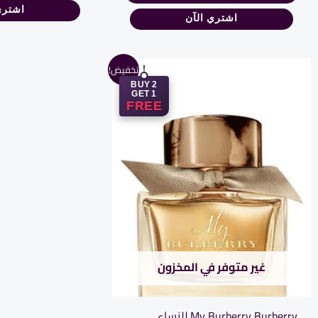
اشتري
اشتري الآن
السعر
السعر
تخفيض!
الأصلي
الحالي
BUY 2
هو:
هو:
GET 1
1.125,00 EGP.
1.600,00 EGP.
FREE
غير متوفر في المخزون
My Burberry Burberry للنساء