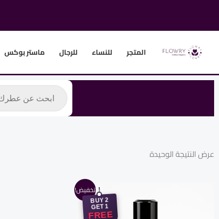
خطي
لى
لمحتوى
المتجر
للنساء
للرجال
ماستر بوكس
Products
search
عرض النتيجة الوحيدة
السعر
السعر
تخفيض!
الأصلي
الحالي
BUY 2
هو:
هو:
GET 1
1.125,00 EGP.
1.600,00 EGP.
FREE