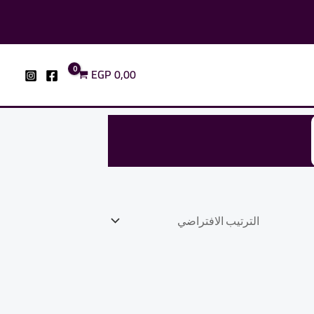
EGP
0,00