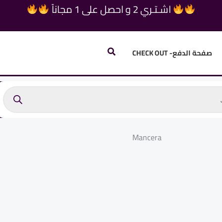
اشـتـري 2 و احصل على 1 مجاناً
البحث
صفحة الدفع- CHECK OUT
Mancera