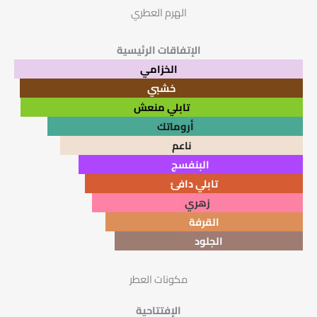
الهرم العطري
الإتفاقات الرئيسية
الخزامي
خشبي
تابلي منعش
أروماتك
ناعم
البنفسج
تابلي دافئ
زهري
القرفة
الجلود
مكونات العطر
الإفتتاحية