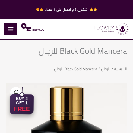
خطي
اشـتـري 2 و احصل على 1 مجاناً
لى
لمحتوى
EGP
0,00
Black Gold Mancera للرجال
الرئيسية
/
للرجال
/ Black Gold Mancera للرجال
BUY 2
GET 1
FREE