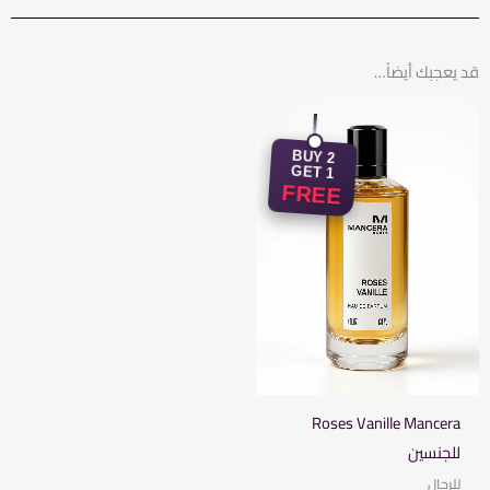
قد يعجبك أيضاً…
السعر
السعر
الأصلي
الحالي
هو:
هو:
BUY 2
1.125,00 EGP.
1.600,00 EGP.
GET 1
FREE
Roses Vanille Mancera
للجنسين
للرجال