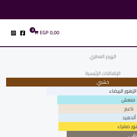
EGP
0,00
الهرم العطري
الإتفاقات الرئيسية
خشبي
الزهور البيضاء
منعش
ناعم
ألدهيد
ور صفراء
رابي