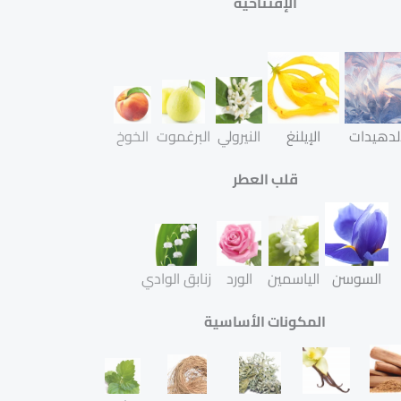
الإفتتاحية
للنساء
ألدهيدات
الإيلنغ
النيرولي
البرغموت
الخوخ
قلب العطر
السوسن
الياسمين
الورد
زنابق الوادي
المكونات الأساسية