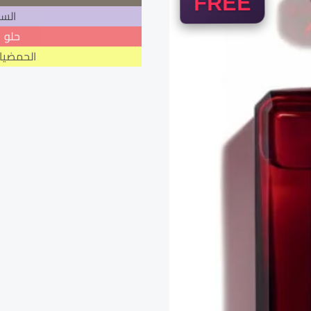
FREE
الس
حلو
الحمضيا