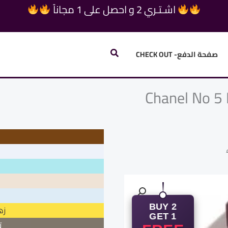
اشـتـري 2 و احصل على 1 مجاناً
البحث
صفحة الدفع- CHECK OUT
Chanel No 5 
BUY 2
زه
GET 1
ت