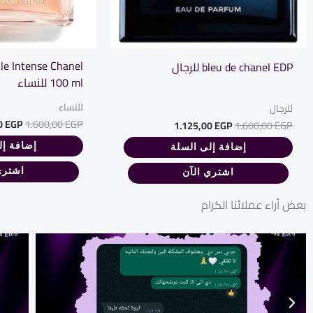
le Intense Chanel
bleu de chanel EDP للرجال
100 ml للنساء
للنساء
للرجال
0
EGP
1.600,00
EGP
1.125,00
EGP
1.600,00
EGP
إضافة إل
إضافة إلى السلة
اشتري
اشتري الآن
بعض أراء عملائنا الكرام