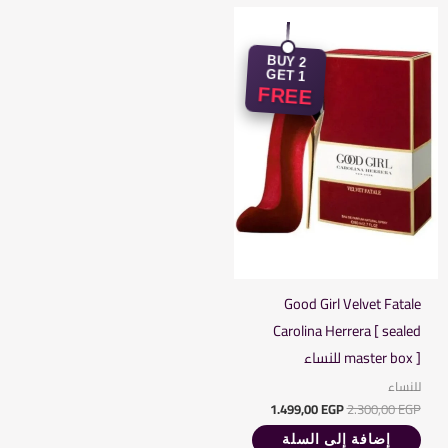
السعر
السعر
الأصلي
الحالي
هو:
هو:
1.499,00 EGP.
2.300,00 EGP.
BUY 2
GET 1
FREE
Good Girl Velvet Fatale
Carolina Herrera [ sealed
master box ] للنساء
للنساء
1.499,00
EGP
2.300,00
EGP
إضافة إلى السلة