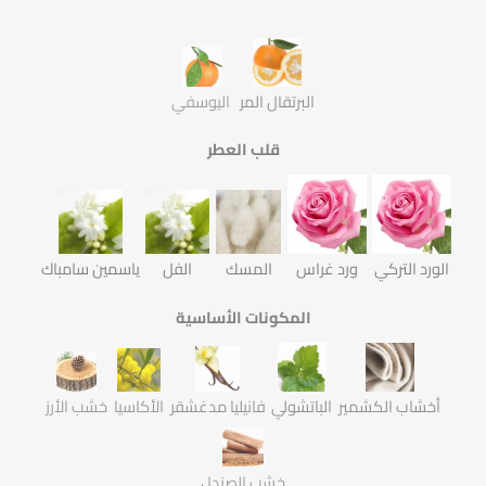
البرتقال المر
اليوسفي
قلب العطر
الورد التركي
ورد غراس
المسك
الفل
ياسمين سامباك
المكونات الأساسية
أخشاب الكشمير
الباتشولي
فانيليا مدغشقر
الأكاسيا
خشب الأرز
خشب الصندل