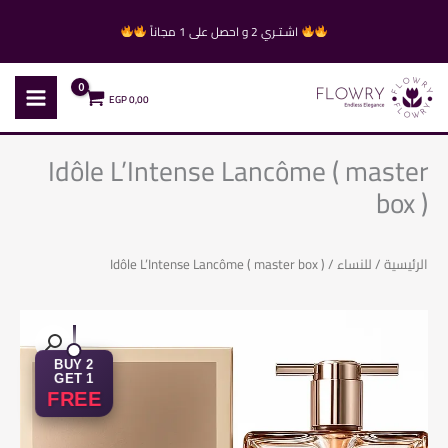
خطي
اشـتـري 2 و احصل على 1 مجاناً
لى
لمحتوى
EGP
0,00
Idôle L’Intense Lancôme ( master
box )
الرئيسية
/
للنساء
/ Idôle L’Intense Lancôme ( master box )
BUY 2
GET 1
FREE