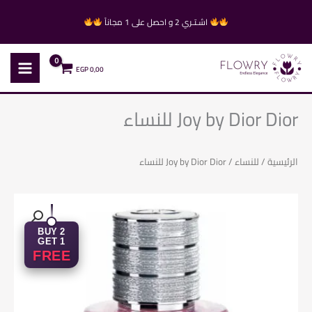
خطي
اشـتـري 2 و احصل على 1 مجاناً
لى
لمحتوى
EGP
0,00
Joy by Dior Dior للنساء
الرئيسية
/
للنساء
/ Joy by Dior Dior للنساء
BUY 2
GET 1
FREE