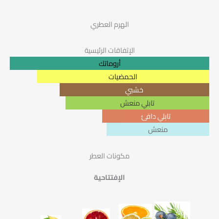
الهرم العطري
الإتفاقات الرئيسية
أروماتك
الحمضيات
خشبي
تابلي منعش
تابلي دافئ
منعش
مكونات العطر
الإفتتاحية