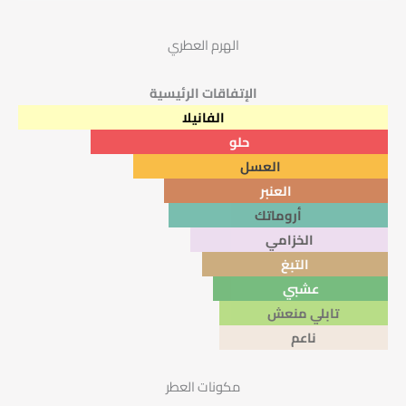
الهرم العطري
الإتفاقات الرئيسية
الفانيلا
حلو
العسل
العنبر
أروماتك
الخزامي
التبغ
عشبي
تابلي منعش
ناعم
مكونات العطر