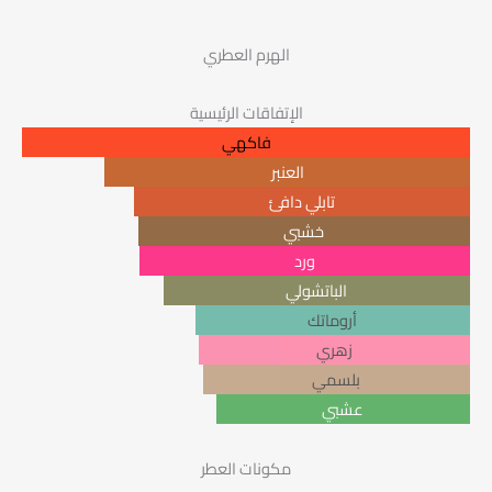
الهرم العطري
الإتفاقات الرئيسية
فاكهي
العنبر
تابلي دافئ
خشبي
ورد
الباتشولي
أروماتك
زهري
بلسمي
عشبي
مكونات العطر