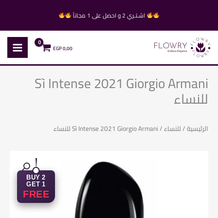
خطي
اشـتـري 2 و احصل على 1 مجاناً
لى
لمحتوى
EGP
0,00
Sì Intense 2021 Giorgio Armani
للنساء
الرئيسية
/
للنساء
/ Sì Intense 2021 Giorgio Armani للنساء
BUY 2
GET 1
FREE