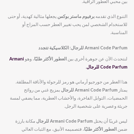
بين محبي العطور الراقية.
التنوع الذي تقدمه
برفيوم ماستر بوكس
يجعلها مثالية كهدية، أو حتى
للاستخدام الشخصي لمن يحب تغيير العطر حسب المزاج أو
المناسبة.
Armani Code Parfum للرجال
: الكلاسيكية تتجدد
لنتحدث الآن عن جوهرة أخرى بين
العطور الأكثر طلبًا
، وهو
Armani
Code Parfum للرجال
.
هذا العطر من جورجيو أرماني هو رمز للرجولة والأناقة المطلقة.
يمتاز
Armani Code Parfum للرجال
بمزيج غني من روائح
الحمضيات، التوابل الفاخرة، والأخشاب العطرية، مما يضفي لمسة
جريئة وعصرية على شخصية الرجل.
ليس غريبًا أن يحتل
Armani Code Parfum للرجال
مكانة بارزة
ضمن
العطور الأكثر طلبُا
، فتصميمه الأنيق، مع الثبات العالي