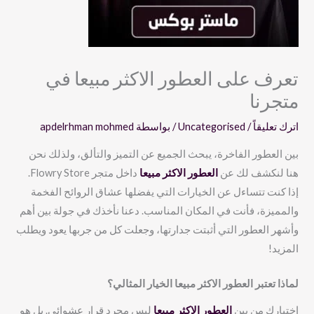
تعرف على العطور الاكثر مبيعا في
متجرنا
اترك تعليقاً
/
Uncategorised
/ بواسطة
apdelrhman mohmed
بين العطور الفاخرة، يبحث الجميع عن التميز والتألق، ولذلك نحن
هنا لنكشف لك عن
العطور الاكثر مبيعا
داخل متجر Flowry Store.
إذا كنت تتساءل عن الخيارات التي يفضلها عشاق الروائح الفخمة
والمميزة، فأنت في المكان المناسب. دعنا نأخذك في جولة بين أهم
وأشهر العطور التي أثبتت جدارتها، وجعلت كل من جربها يعود ويطلب
المزيد!
لماذا تعتبر
العطور الاكثر مبيعا
الخيار المثالي؟
اختيارك من بين
العطور الاكثر مبيعا
ليس مجرد قرار عشوائي. بل هو