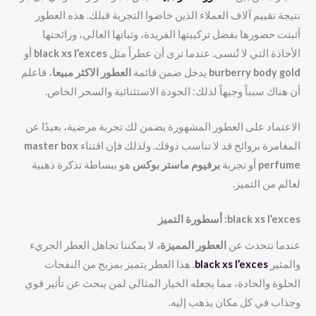
نتيجة تقييم آلاف العملاء الذين خاضوا التجربة قبلك. هذه العطور
أثبتت حضورها بفضل تركيبتها الفريدة، وثباتها العالي، ورائحتها
الأخاذة التي لا تُنسى. عندما ترى أن عطراً مثل
black xs l’exces
أو
burberry body gold
يدخل ضمن قائمة
العطور الاكثر مبيعا
، فاعلم
أن هناك سبباً وجيهاً لذلك: الجودة الاستثنائية والسحر الخاص.
الاعتماد على العطور المشهورة يضمن لك تجربة مرضية، بعيدًا عن
المغامرة بروائح قد لا تناسب ذوقك. ولذلك فإن اقتناء
master box
perfume
أو تجربة
برفيوم ماستر بوكس
هو ببساطة تذكرة ذهبية
لعالم من التميز.
black xs l’exces
: أسطورة التميز
عندما نتحدث عن
العطور المميزة،
لا يمكننا تجاهل العطر الجريء
والمثير
black xs l’exces
. هذا العطر يتميز بمزيج من النفحات
الحلوة والحادة، مما يجعله الخيار المثالي لمن يبحث عن تأثير قوي
وجذاب في كل مكان يذهب إليه.