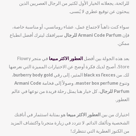
للرائحة، يجعلانه الخيار الأول لكثير من الرجال العصريين الذين
يبحثون عن توقيع عطري لا يُنسى.
سواء كنت ذاهباً لاجتماع عمل، عشاء رومانسي، أو مناسبة خاصة،
فإن
Armani Code Parfum للرجال
سيرافقك ليترك أفضل انطباع
ممكن.
بعد هذه الجولة بين أفضل
العطور الاكثر مبيعا
في متجر Flowry
Store، أصبح لديك فكرة أوضح عن الاختيارات المميزة التي نعرضها
لك. من
black xs l’exces
المثير، إلى رقي
burberry body gold
،
وتنوع
master box perfume
، وصولاً إلى فخامة
Armani Code
Parfum للرجال
، كل خيار هنا يمثل رحلة فريدة من نوعها في عالم
العطور.
اختيارك من بين
العطور الاكثر مبيعا
هو بمثابة استثمار في أناقتك
الشخصية وتألقك الدائم. لا تتردد في زيارة متجرنا واكتشاف المزيد
من الكنوز العطرية التي تنتظرك!