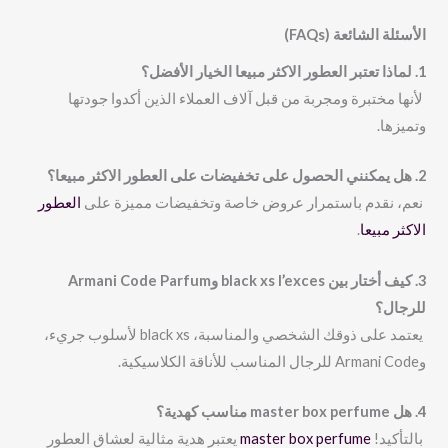
الأسئلة الشائعة (FAQs)
1. لماذا تعتبر
العطور الاكثر مبيعا
الخيار الأفضل؟
لأنها مختبرة ومجربة من قبل آلاف العملاء الذين أكدوا جودتها
وتميزها.
2. هل يمكنني الحصول على تخفيضات على العطور الاكثر مبيعا؟
نعم، نقدم باستمرار عروض خاصة وتخفيضات مميزة على
العطور
الاكثر مبيعا
.
3. كيف أختار بين
black xs l’exces
وArmani Code Parfum
للرجال؟
يعتمد على ذوقك الشخصي والمناسبة، black xs لأسلوب جريء،
وArmani Code للرجال المناسب للأناقة الكلاسيكية.
4. هل
master box perfume
مناسب كهدية؟
بالتأكيد!
master box perfume
يعتبر هدية مثالية لعشاق العطور