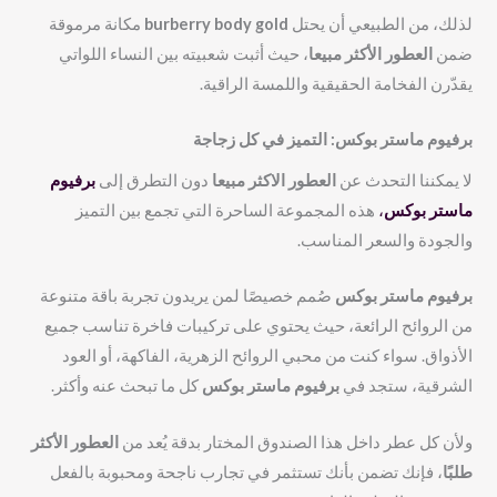
لذلك، من الطبيعي أن يحتل
burberry body gold
مكانة مرموقة
ضمن
العطور الأكثر مبيعا
، حيث أثبت شعبيته بين النساء اللواتي
يقدّرن الفخامة الحقيقية واللمسة الراقية.
برفيوم ماستر بوكس
: التميز في كل زجاجة
لا يمكننا التحدث عن
العطور الاكثر مبيعا
دون التطرق إلى
برفيوم
ماستر بوكس
،
هذه المجموعة الساحرة التي تجمع بين التميز
والجودة والسعر المناسب.
برفيوم ماستر بوكس
صُمم خصيصًا لمن يريدون تجربة باقة متنوعة
من الروائح الرائعة، حيث يحتوي على تركيبات فاخرة تناسب جميع
الأذواق. سواء كنت من محبي الروائح الزهرية، الفاكهة، أو العود
الشرقية، ستجد في
برفيوم ماستر بوكس
كل ما تبحث عنه وأكثر.
ولأن كل عطر داخل هذا الصندوق المختار بدقة يُعد من
العطور الأكثر
طلبًا
، فإنك تضمن بأنك تستثمر في تجارب ناجحة ومحبوبة بالفعل