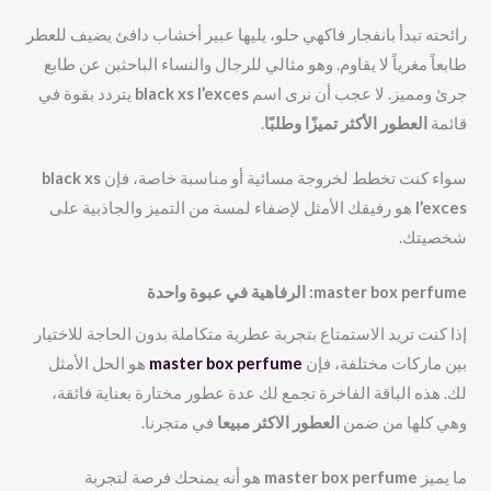
رائحته تبدأ بانفجار فاكهي حلو، يليها عبير أخشاب دافئ يضيف للعطر
طابعاً مغرياً لا يقاوم. وهو مثالي للرجال والنساء الباحثين عن طابع
جرئ ومميز. لا عجب أن نرى اسم
black xs l’exces
يتردد بقوة في
قائمة
العطور الأكثر تميزًا وطلبًا
.
سواء كنت تخطط لخروجة مسائية أو مناسبة خاصة، فإن
black xs
l’exces
هو رفيقك الأمثل لإضفاء لمسة من التميز والجاذبية على
شخصيتك.
master box perfume
: الرفاهية في عبوة واحدة
إذا كنت تريد الاستمتاع بتجربة عطرية متكاملة بدون الحاجة للاختيار
بين ماركات مختلفة، فإن
master box perfume
هو الحل الأمثل
لك. هذه الباقة الفاخرة تجمع لك عدة عطور مختارة بعناية فائقة،
وهي كلها من ضمن
العطور الاكثر مبيعا
في متجرنا.
ما يميز
master box perfume
هو أنه يمنحك فرصة لتجربة