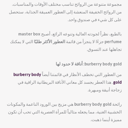
مجموعة متنوعة من الروائح تناسب مختلف الأوقات والمناسبات.
من الروائح الخفيفة المنعشة إلى العطور العميقة الجذابة، ستحصل
على كل شيء في صندوق واحد.
بالطبع، نظراً لجودته العالية وتنوعه الرائع، أصبح
master box
perfume
جزءًا لا يتجزأ من قائمة
العطور الأكثر طلبًا
التي لا يمكنك
تجاهلها عند التسوق.
burberry body gold
: أناقة لا حدود لها
من العطور التي تخطف الأنظار في قائمتنا أيضاً
burberry body
gold
. هذا العطر يجسد كل معاني الأناقة البريطانية الراقية في
زجاجة أنيقة ومبهرة.
رائحة
burberry body gold
هي مزيج بين الورود الناعمة والمكونات
الخشبية الغنية، مما يجعله مثالياً للمرأة العصرية التي تحب أن تكون
مميزة أينما ذهبت.