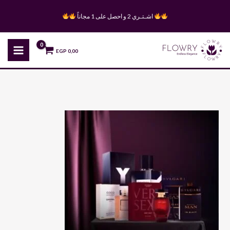
خطي
اشـتـري 2 و احصل على 1 مجاناً
لى
لمحتوى
EGP
0,00